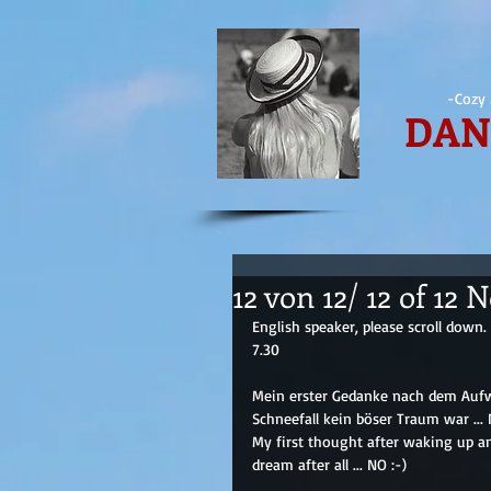
-Cozy 
DAN
12 von 12/ 12 of 12
English speaker, please scroll down.
7.30
Mein erster Gedanke nach dem Aufwa
Schneefall kein böser Traum war ... 
My first thought after waking up an
dream after all ... NO :-)