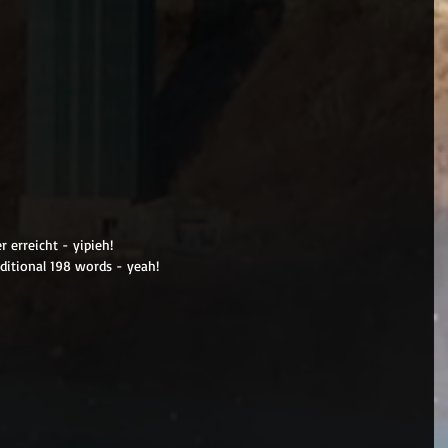
r erreicht - yipieh!
dditional 198 words - yeah!