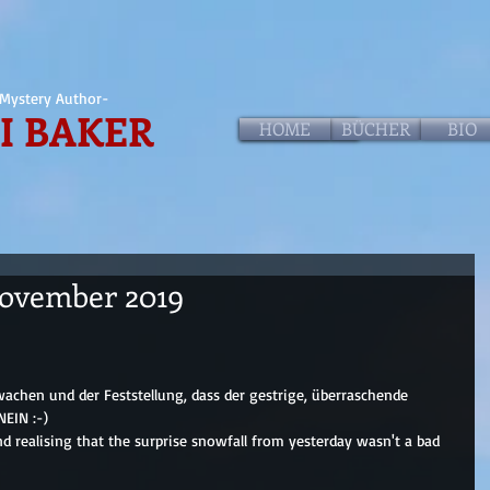
Mystery Author-
I BAKER
HOME
HOME
BÜCHER
BIO
 November 2019
chen und der Feststellung, dass der gestrige, überraschende 
NEIN :-)
d realising that the surprise snowfall from yesterday wasn't a bad 