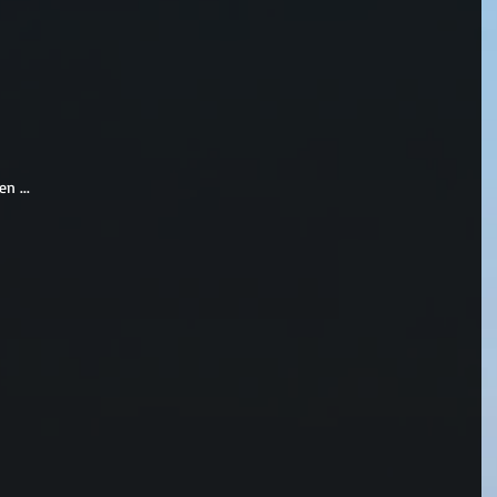
n ...