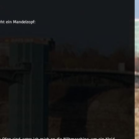
teht ein Mandelzopf:
 Ofen sind, setze ich mich an die Nähmaschine, um ein Kleid 