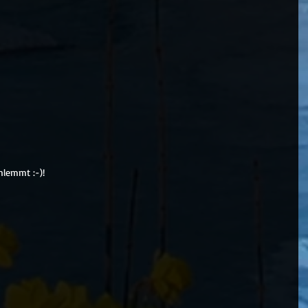
hlemmt :-)!