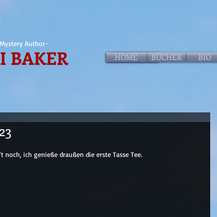
Mystery Author-
I BAKER
HOME
HOME
BÜCHER
BIO
23
t noch, ich genieße draußen die erste Tasse Tee.