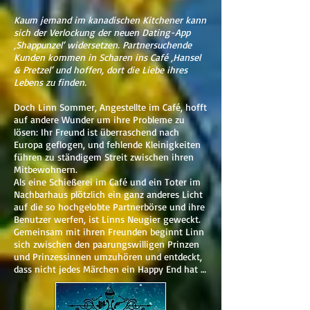
Kaum jemand im kanadischen Kitchener kann
sich der Verlockung der neuen Dating-App
‚Shappunzel‘ widersetzen. Partnersuchende
Kunden kommen in Scharen ins Café ‚Hansel
& Pretzel‘ und hoffen, dort die Liebe ihres
Lebens zu finden.
Doch Linn Sommer, Angestellte im Café, hofft
auf andere Wunder um ihre Probleme zu
lösen: Ihr Freund ist überraschend nach
Europa geflogen, und fehlende Kleinigkeiten
führen zu ständigem Streit zwischen ihren
Mitbewohnern.
Als eine Schießerei im Café und ein Toter im
Nachbarhaus plötzlich ein ganz anderes Licht
auf die so hochgelobte Partnerbörse und ihre
Benutzer werfen, ist Linns Neugier geweckt.
Gemeinsam mit ihren Freunden beginnt Linn
sich zwischen den paarungswilligen Prinzen
und Prinzessinnen umzuhören und entdeckt,
dass nicht jedes Märchen ein Happy End hat …