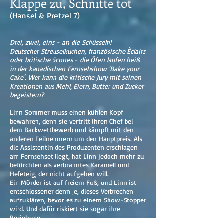
Klappe zu, Schnitte tot
(Hansel & Pretzel 7)
Drei, zwei, eins - an die Schüsseln!
Deutscher Streuselkuchen, französische Èclairs
oder britische Scones - die Öfen laufen heiß
in der kanadischen Fernsehshow 'Bake your
Cake'. Wer kann die kritische Jury mit seinen
Kreationen aus Mehl, Eiern, Butter und Zucker
begeistern?
Linn Sommer muss einen kühlen Kopf
bewahren, denn sie vertritt ihren Chef bei
dem Backwettbewerb und kämpft mit den
anderen Teilnehmern um den Hauptpreis. Als
die Assistentin des Produzenten erschlagen
am Fernsehset liegt, hat Linn jedoch mehr zu
befürchten als verbranntes Karamell und
Hefeteig, der nicht aufgehen will.
Ein Mörder ist auf freiem Fuß, und Linn ist
entschlossener denn je, dieses Verbrechen
aufzuklären, bevor es zu einem Show-Stopper
wird. Und dafür riskiert sie sogar ihre
Beziehung ...