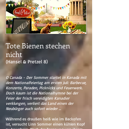
Tote Bienen stechen
nicht
(Hansel & Pretzel 8)
O Canada - Der Sommer startet in Kanada mit
dem Nationalfeiertag am ersten Juli: Barbecue,
Konzerte, Paraden, Picknicks und Feuerwerk.
Doch kaum ist die Nationalhymne bei der
Feier der frisch vereidigten Kanadier
verklungen, verliert das Land einen der
Neubürger auch sofort wieder …
Während es draußen heiß wie im Backofen
ist, versucht Linn Sommer einen kühlen Kopf