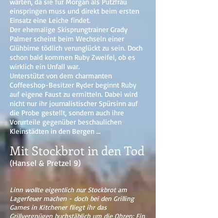
warten, da sie für Morgan als Putzfrau
einspringen muss und direkt beim ersten
Einsatz eine Leiche findet.
Der ehemalige Skisprungtrainer Grady
Palmer scheint beim Wechseln einer
Glühbirne tödlich verunglückt zu sein. Doch
schon bald kommen Ruby Zweifel, ob es
wirklich ein Unfall war.
Unterstützt von dem charmanten
Coffeeshop-Besitzer Ryder beginnt Ruby
auf eigene Faust zu ermitteln. Dabei wird
nicht nur ihr journalistischer Spürsinn auf
die Probe gestellt, sondern auch ihre
Vorurteile gegenüber beschaulichen
Kleinstädten in den Bergen …
Mit Stockbrot in den Tod
(Hansel & Pretzel 9)
Linn wollte eigentlich nur Stockbrot am
Lagerfeuer machen - doch bei den Grilling
Games in Kitchener fliegt ihr das
Grillvergnügen buchstäblich um die Ohren: Ein