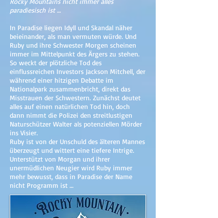
Rocky Mountains nicht immer alles
paradiesisch ist …
In Paradise liegen Idyll und Skandal näher
beieinander, als man vermuten würde. Und
Ruby und ihre Schwester Morgen scheinen
immer im Mittelpunkt des Ärgers zu stehen.
So weckt der plötzliche Tod des
einflussreichen Investors Jackson Mitchell, der
während einer hitzigen Debatte im
Nationalpark zusammenbricht, direkt das
Misstrauen der Schwestern. Zunächst deutet
alles auf einen natürlichen Tod hin, doch
dann nimmt die Polizei den streitlustigen
Naturschützer Walter als potenziellen Mörder
ins Visier.
Ruby ist von der Unschuld des älteren Mannes
überzeugt und wittert eine tiefere Intrige.
Unterstützt von Morgan und ihrer
unermüdlichen Neugier wird Ruby immer
mehr bewusst, dass in Paradise der Name
nicht Programm ist …