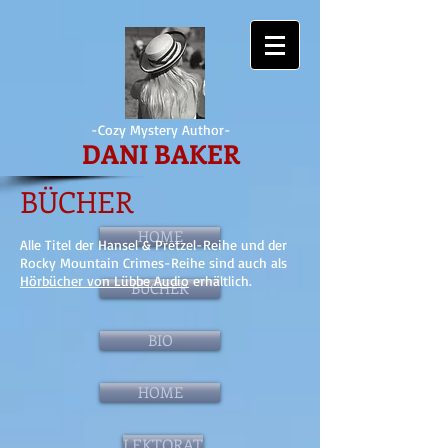
-Cozy Mystery Author-
DANI BAKER
BÜCHER
HOME
Alle Titel der Hansel & Pretzel-Reihe und der
Rocky Mountain Crimes-Reihe sind auch als
Hörbücher von Lübbe Audio
erhältlich.
BÜCHER
BIO
HOME
LEKTORAT