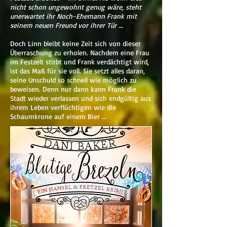
nicht schon ungewohnt genug wäre, steht
unerwartet ihr Noch-Ehemann Frank mit
seinem neuen Freund vor ihrer Tür ...
Doch Linn bleibt keine Zeit sich von dieser
Überraschung zu erholen. Nachdem eine Frau
im Festzelt stirbt und Frank verdächtigt wird,
ist das Maß für sie voll. Sie setzt alles daran,
seine Unschuld so schnell wie möglich zu
beweisen. Denn nur dann kann Frank die
Stadt wieder verlassen und sich endgültig aus
ihrem Leben verflüchtigen wie die
Schaumkrone auf einem Bier ...