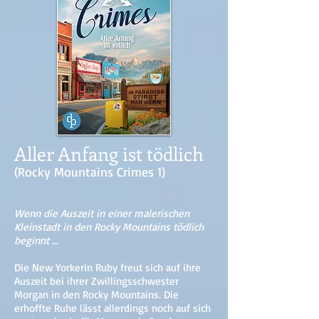
Aller Anfang ist tödlich
(Rocky Mountains Crimes 1)
Wenn die Auszeit in einer malerischen
Kleinstadt in den Rocky Mountains tödlich
beginnt …
Die New Yorkerin Ruby freut sich auf ihre
Auszeit bei ihrer Zwillingsschwester
Morgan in den Rocky Mountains. Die
erhoffte Ruhe lässt allerdings noch auf sich