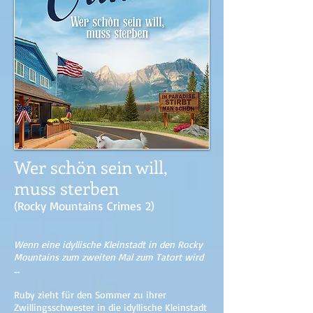
Wer schön sein will,
muss sterben
(Rocky Mountains Crimes 2)
Wenn eine idyllische Kleinstadt in den Rocky
Mountains zum zweiten Mal zum Tatort wird
…
Ruby zieht für den Sommer zu ihrer
Zwillingsschwester in die idyllische Kleinstadt