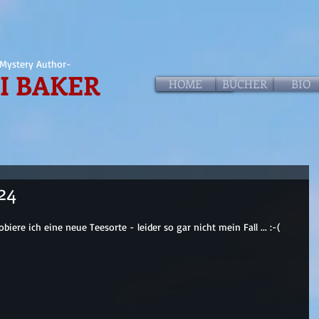
Mystery Author-
I BAKER
HOME
HOME
BÜCHER
BIO
24
iere ich eine neue Teesorte - leider so gar nicht mein Fall ... :-(