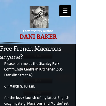
-Cozy Mystery Author-
DANI BAKER
Free French Macarons
anyone?
HOME
Please join me at the 
Stanley Park 
BÜCHER
Community Centre in Kitchener
 (505 
Franklin Street N)
BIO
on 
March 9, 10 a.m
.
HOME
for the 
book launch
 of my latest English 
cozy mystery 'Macarons and Murder' set 
LEKTORAT