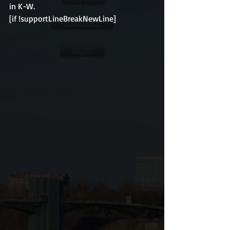
in K-W.
[if !supportLineBreakNewLine]
KONTAKT
BLOG