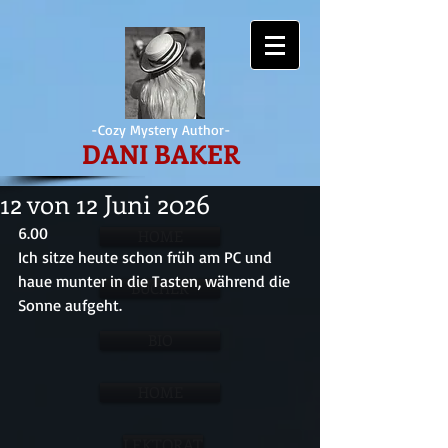
-Cozy Mystery Author-
DANI BAKER
12 von 12 Juni 2026
6.00
HOME
Ich sitze heute schon früh am PC und 
haue munter in die Tasten, während die 
BÜCHER
Sonne aufgeht.
BIO
HOME
LEKTORAT