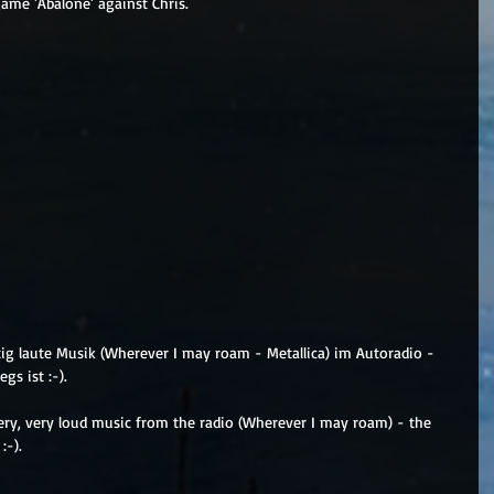
game 'Abalone' against Chris.
ig laute Musik (Wherever I may roam - Metallica) im Autoradio - 
gs ist :-).
very, very loud music from the radio (Wherever I may roam) - the 
:-).