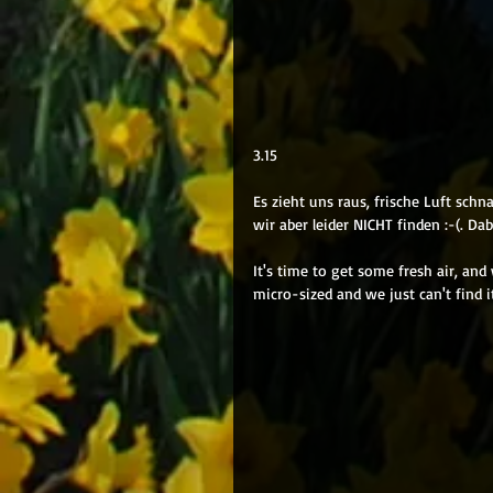
3.15
Es zieht uns raus, frische Luft sch
wir aber leider NICHT finden :-(. Da
It's time to get some fresh air, an
micro-sized and we just can't find it