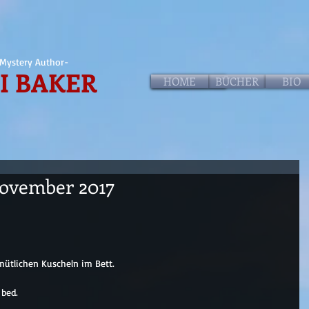
Mystery Author-
I BAKER
HOME
HOME
BÜCHER
BIO
 November 2017
ütlichen Kuscheln im Bett.
 bed.