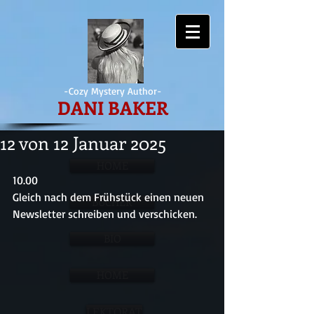
-Cozy Mystery Author-
DANI BAKER
12 von 12 Januar 2025
HOME
10.00
Gleich nach dem Frühstück einen neuen 
BÜCHER
Newsletter schreiben und verschicken.
BIO
HOME
LEKTORAT