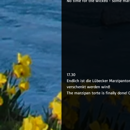
No time for the wicked - some marz
17.30
Endlich ist die Lübecker Marzipantor
verschenkt werden wird!
The marzipan torte is finally done! O