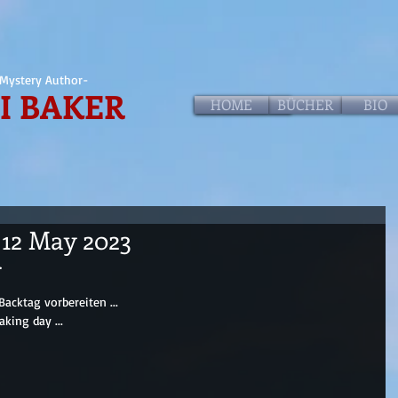
Mystery Author-
I BAKER
HOME
HOME
BÜCHER
BIO
f 12 May 2023
.
acktag vorbereiten ...
aking day ...