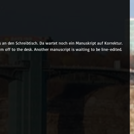
 an den Schreibtisch. Da wartet noch ein Manuskript auf Korrektur.
'm off to the desk. Another manuscript is waiting to be line-edited.