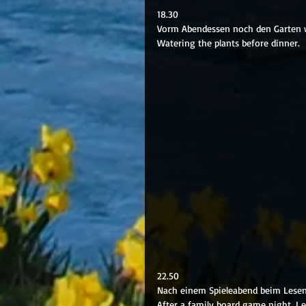
18.30
Vorm Abendessen noch den Garten 
Watering the plants before dinner.
22.50
Nach einem Spieleabend beim Lese
After a family board game night, I e