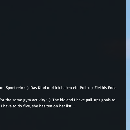
m Sport rein :-). Das Kind und ich haben ein Pull-up-Ziel bis Ende 
or the some gym activity :-). The kid and I have pull-ups goals to 
 have to do five, she has ten on her list ...