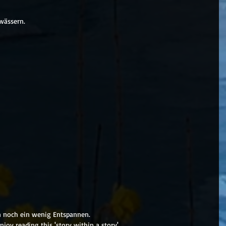
wässern.
n noch ein wenig Entspannen.
njoy reading this 'story within a story'.