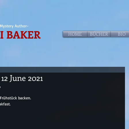
Mystery Author-
I BAKER
HOME
HOME
BÜCHER
BIO
f 12 June 2021
.
Frühstück backen.
akfast.