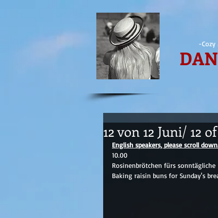
-Cozy 
DAN
12 von 12 Juni/ 12 o
English speakers, please scroll down
10.00
Rosinenbrötchen fürs sonntägliche 
Baking raisin buns for Sunday's bre