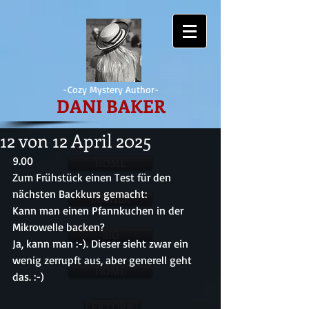
-Cozy Mystery Author-
DANI BAKER
12 von 12 April 2025
9.00
HOME
Zum Frühstück einen Test für den 
nächsten Backkurs gemacht: 
BÜCHER
Kann man einen Pfannkuchen in der 
Mikrowelle backen? 
BIO
Ja, kann man :-). Dieser sieht zwar ein 
wenig zerrupft aus, aber generell geht 
HOME
das. :-)
LEKTORAT