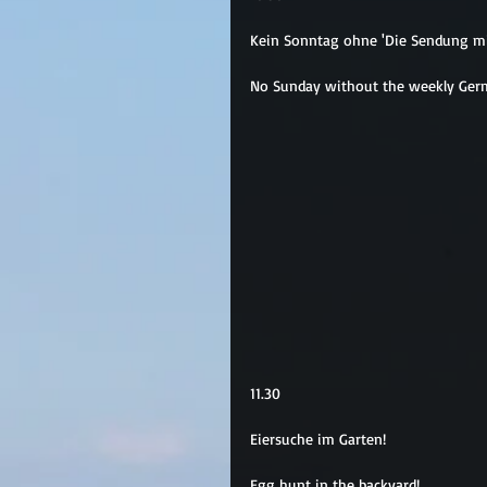
Kein Sonntag ohne 'Die Sendung mi
No Sunday without the weekly Germ
11.30
Eiersuche im Garten!
Egg hunt in the backyard!