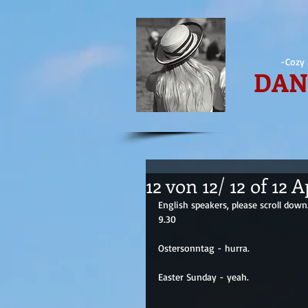
-Cozy 
DAN
12 von 12/ 12 of 12 
English speakers, please scroll down
9.30
Ostersonntag - hurra.
Easter Sunday - yeah.