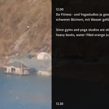
12.00
Da Fitness- und Yogastudios ja ge
schweren Büchern, mit Wasser gefüll
Since gyms and yoga studios are st
heavy books, water-filled orange juic
13.30