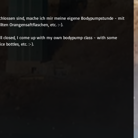
schlossen sind, mache ich mir meine eigene Bodypumpstunde - mit 
ten Orangensaftflaschen, etc. :-).
ill closed, I come up with my own bodypump class - with some 
e bottles, etc. :-).