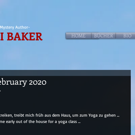
Mystery Author-
I BAKER
HOME
HOME
BÜCHER
BIO
 February 2020
.
streiken, treibt mich früh aus dem Haus, um zum Yoga zu gehen …
 me early out of the house for a yoga class …