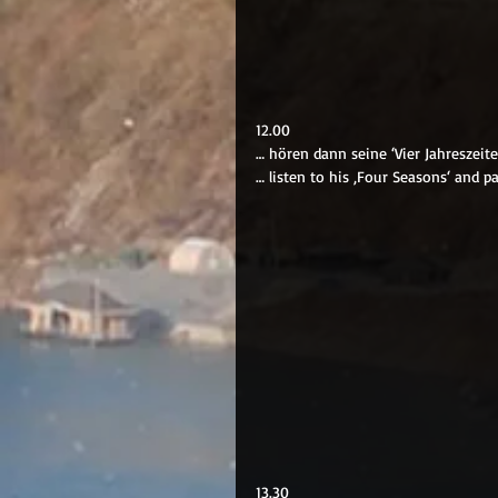
12.00
… hören dann seine ‘Vier Jahreszeit
… listen to his ‚Four Seasons‘ and p
13.30