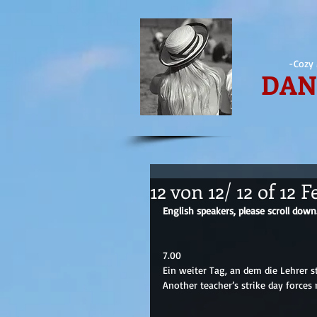
-Cozy 
DAN
12 von 12/ 12 of 12
English speakers, please scroll down
7.00
Ein weiter Tag, an dem die Lehrer 
Another teacher’s strike day forces