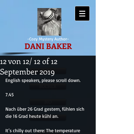
-Cozy Mystery Author-
DANI BAKER
12 von 12/ 12 of 12
September 2019
HOME
English speakers, please scroll down.
BÜCHER
7.45
BIO
Nach über 26 Grad gestern, fühlen sich 
die 16 Grad heute kühl an.
HOME
It’s chilly out there: The temperature 
LEKTORAT